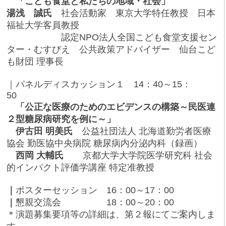
「こども食堂と私たちの地域・社会」
湯浅 誠氏
社会活動家 東京大学特任教授 日本
福祉大学客員教授
認定NPO法人全国こども食堂支援セン
ター・むすびえ 公共政策アドバイザー 仙台こど
も財団 理事長
｜パネルディスカッション１ 14：40～15：
50
「公正な医療のためのエビデンスの構築～民医連
２型糖尿病研究を例に～」
伊古田 明美氏
公益社団法人 北海道勤労者医療
協会 勤医協中央病院 糖尿病内分泌内科（録画）
西岡 大輔氏
京都大学大学院医学研究科 社会
的インパクト評価学講座 特定准教授
｜
ポスターセッション 16：00～17：00
｜
懇親交流会 18：00～20：00
＊演題募集要項等の詳細は、第２報にてご案内しま