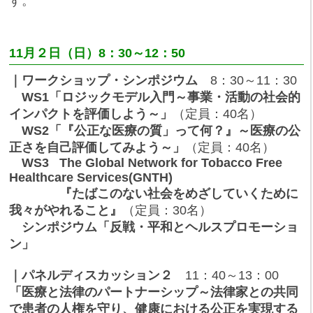
す。
11月２日（日）8：30～12：50
｜ワークショップ・シンポジウム
8：30～11：30
WS1「ロジックモデル入門～事業・活動の社会的
インパクトを評価しよう～」
（定員：40名）
WS2「『公正な医療の質」って何？』～医療の公
正さを自己評価してみよう～」
（定員：40名）
WS3 The Global Network for Tobacco Free
Healthcare Services(GNTH)
『たばこのない社会をめざしていくために
我々がやれること』
（定員：30名）
シンポジウム「反戦・平和とヘルスプロモーショ
ン」
｜パネルディスカッション２
11：40～13：00
「医療と法律のパートナーシップ～法律家との共同
で患者の人権を守り、健康における公正を実現する